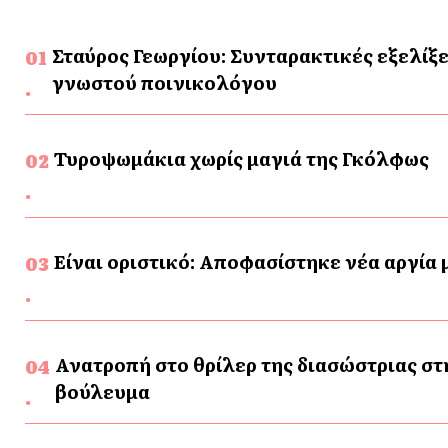
Σταύρος Γεωργίου: Συνταρακτικές εξελίξε
γνωστού ποινικολόγου
Τυροψωμάκια χωρίς μαγιά της Γκόλφως
Είναι οριστικό: Αποφασίστηκε νέα αργία
Ανατροπή στο θρίλερ της διασώστριας στ
βούλευμα