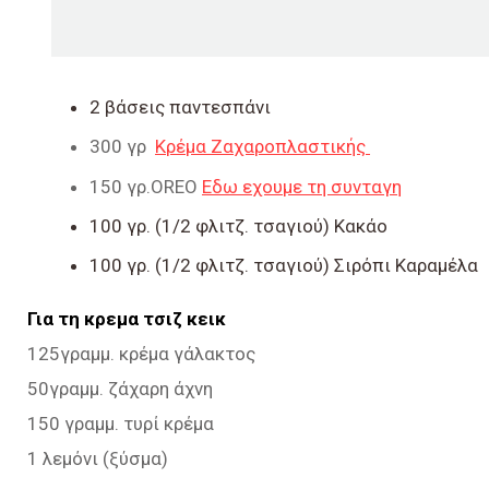
2 βάσεις παντεσπάνι
300 γρ
Κρέμα Ζαχαροπλαστικής
150 γρ.OREO
Εδω εχουμε τη συνταγη
100 γρ. (1/2 φλιτζ. τσαγιού) Κακάο
100 γρ. (1/2 φλιτζ. τσαγιού) Σιρόπι Καραμέλα
Για τη κρεμα τσιζ κεικ
125γραμμ. κρέμα γάλακτος
50γραμμ. ζάχαρη άχνη
150 γραμμ. τυρί κρέμα
1 λεμόνι (ξύσμα)