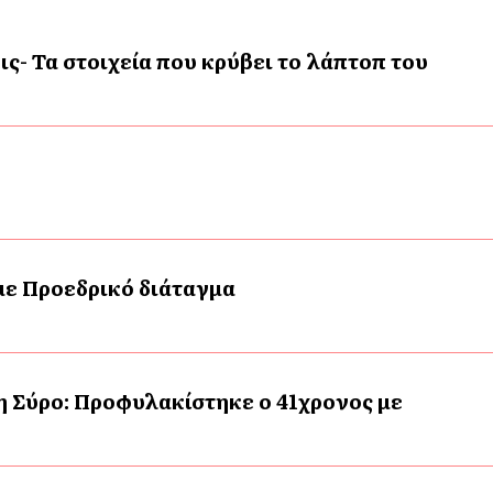
ις- Τα στοιχεία που κρύβει το λάπτοπ του
 με Προεδρικό διάταγμα
η Σύρο: Προφυλακίστηκε ο 41χρονος με