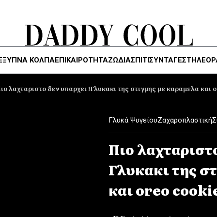
ΈΞΥΠΝΑ ΚΌΛΠΑ
ΕΠΙΚΑΙΡΟΤΗΤΑ
ΖΏΔΙΑ
ΣΠΙΤΙ
ΣΥΝΤΑΓΕΣ
ΤΗΛΕΌΡ
ιο λαχταριστο δεν υπαρχει !Γλυκακι της στιγμης με καραμελα και o
Γλυκά Ψυγείου
Ζαχαροπλαστική
Σ
Πιο λαχταριστο
Γλυκακι της σ
και oreo cooki