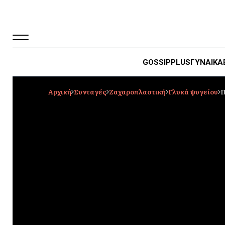
GOSSIP
PLUS
ΓΥΝΑΙΚΑ
Αρχική
Συνταγές
Ζαχαροπλαστική
Γλυκά ψυγείου
Π