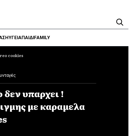
ΑΣΗ
ΥΓΕΊΑ
ΠΑΙΔΙ
FAMILY
reo cookies
υνταγές
 δεν υπαρχει !
τιγμης με καραμελα
es