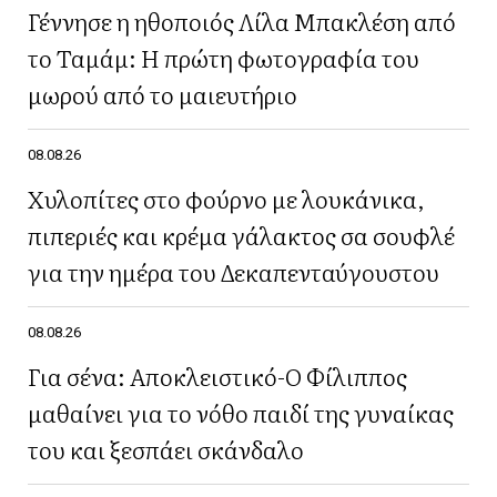
Γέννησε η ηθοποιός Λίλα Μπακλέση από
το Ταμάμ: Η πρώτη φωτογραφία του
μωρού από το μαιευτήριο
08.08.26
Χυλοπίτες στο φούρνο με λουκάνικα,
πιπεριές και κρέμα γάλακτος σα σουφλέ
για την ημέρα του Δεκαπενταύγουστου
08.08.26
Για σένα: Αποκλειστικό-Ο Φίλιππος
μαθαίνει για το νόθο παιδί της γυναίκας
του και ξεσπάει σκάνδαλο