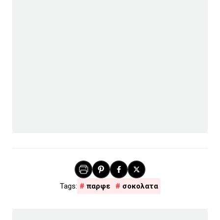
παρφε
σοκολατα