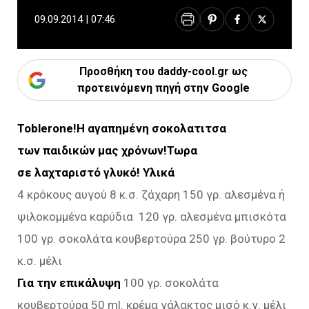
09.09.2014 | 07:46
Προσθήκη του daddy-cool.gr ως
προτεινόμενη πηγή στην Google
Toblerone!H αγαπημένη σοκολατιτσα
των παιδικών μας χρόνων!Τωρα
σε λαχταριστό γλυκό!
Υλικά
4 κρόκους αυγού 8 κ.σ. ζάχαρη 150 γρ. αλεσμένα ή
ψιλοκομμένα καρύδια 120 γρ. αλεσμένα μπισκότα
100 γρ. σοκολάτα κουβερτούρα 250 γρ. βούτυρο 2
κ.σ. μέλι
Για την επικάλυψη
100 γρ. σοκολάτα
κουβερτούρα 50 ml. κρέμα γάλακτος μισό κ.γ. μέλι