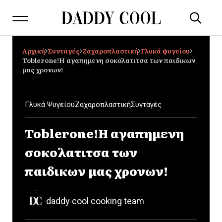
Αρχική
Συνταγές
Ζαχαροπλαστική
Γλυκά ψυγείου
Toblerone!H αγαπημενη σοκολατιτσα των παιδικων
μας χρονων!
Γλυκά Ψυγείου
Ζαχαροπλαστική
Συνταγές
Toblerone!H αγαπημενη
σοκολατιτσα των
παιδικων μας χρονων!
daddy cool cooking team