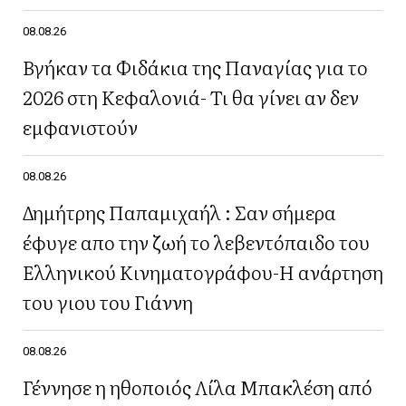
08.08.26
Βγήκαν τα Φιδάκια της Παναγίας για το
2026 στη Κεφαλονιά- Τι θα γίνει αν δεν
εμφανιστούν
08.08.26
Δημήτρης Παπαμιχαήλ : Σαν σήμερα
έφυγε απο την ζωή το λεβεντόπαιδο του
Ελληνικού Κινηματογράφου-Η ανάρτηση
του γιου του Γιάννη
08.08.26
Γέννησε η ηθοποιός Λίλα Μπακλέση από