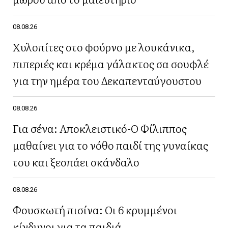
08.08.26
Χυλοπίτες στο φούρνο με λουκάνικα,
πιπεριές και κρέμα γάλακτος σα σουφλέ
για την ημέρα του Δεκαπενταύγουστου
08.08.26
Για σένα: Αποκλειστικό-Ο Φίλιππος
μαθαίνει για το νόθο παιδί της γυναίκας
του και ξεσπάει σκάνδαλο
08.08.26
Φουσκωτή πισίνα: Οι 6 κρυμμένοι
κίνδυνοι για τα παιδιά