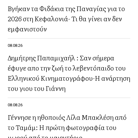
Βγήκαν τα Φιδάκια της Παναγίας για το
2026 στη Κεφαλονιά- Τι θα γίνει αν δεν
εμφανιστούν
08.08.26
Δημήτρης Παπαμιχαήλ : Σαν σήμερα
έφυγε απο την ζωή το λεβεντόπαιδο του
Ελληνικού Κινηματογράφου-Η ανάρτηση
του γιου του Γιάννη
08.08.26
Γέννησε η ηθοποιός Λίλα Μπακλέση από
το Ταμάμ: Η πρώτη φωτογραφία του
μωρού από το μαιευτήριο