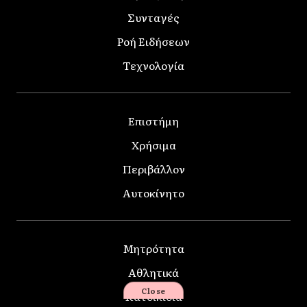
Συνταγές
Ροή Ειδήσεων
Τεχνολογία
Επιστήμη
Χρήσιμα
Περιβάλλον
Αυτοκίνητο
Μητρότητα
Αθλητικά
Close
Κατοικίδια