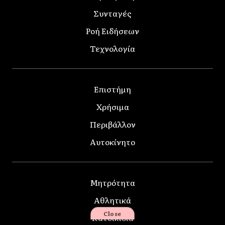
Συνταγές
Ροή Ειδήσεων
Τεχνολογία
Επιστήμη
Χρήσιμα
Περιβάλλον
Αυτοκίνητο
Μητρότητα
Αθλητικά
Close
Κατοικίδια