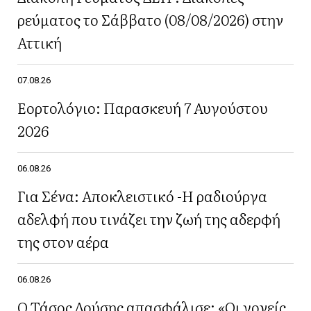
ρεύματος το Σάββατο (08/08/2026) στην
Αττική
07.08.26
Εορτολόγιο: Παρασκευή 7 Αυγούστου
2026
06.08.26
Για Σένα: Αποκλειστικό -Η ραδιούργα
αδελφή που τινάζει την ζωή της αδερφή
της στον αέρα
06.08.26
Ο Τάσος Δούσης απασφάλισε: «Οι γονείς