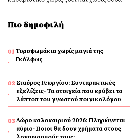
Πιο δημοφιλή
Τυροψωμάκια χωρίς μαγιά της
Γκόλφως
Σταύρος Γεωργίου: Συνταρακτικές
εξελίξεις- Τα στοιχεία που κρύβει το
λάπτοπ του γνωστού ποινικολόγου
Δώρο καλοκαιριού 2026: Πληρώνεται
αύριο- Ποιοι θα δουν χρήματα στους
λογαριασμούς τους;