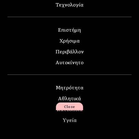
Τεχνολογία
Επιστήμη
Χρήσιμα
Περιβάλλον
Αυτοκίνητο
Μητρότητα
Αθλητικά
Close
Κατοικίδια
Υγεία