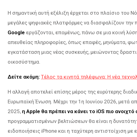
Η σημαντική αυτή εξέλιξη έρχεται στο πλαίσιο του Νό
μεγάλες ψηφιακές πλατφόρμες να διασφαλίζουν την 
Google
εργάζονται, επομένως, πάνω σε μια κοινή λύσ
απευθείας πληροφορίες, όπως επαφές, μηνύματα, φω
εγκατάσταση μιας νέας συσκευής, μειώνοντας δραστικ
οικοσύστημα.
Δείτε ακόμη:
Τέλος τα κινητά τηλέφωνα: Η νέα τεχνο
Η αλλαγή αποτελεί επίσης μέρος της ευρύτερης διαδι
Ευρωπαϊκή Ένωση. Μέχρι την 1η Ιουνίου 2026, μετά 
2025,
η Apple θα πρέπει να κάνει το iOS πιο ανοιχ
προγραμματισμένων βελτιώσεων θα είναι η δυνατότητα
ειδοποιήσεις iPhone και η ταχύτερη αντιστοίχιση με 