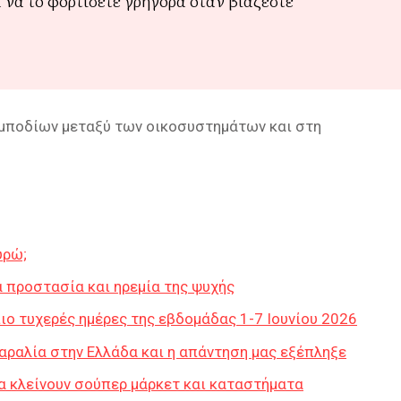
 να το φορτίσετε γρήγορα όταν βιάζεστε
εμποδίων μεταξύ των οικοσυστημάτων και στη
υρώ;
 προστασία και ηρεμία της ψυχής
ο τυχερές ημέρες της εβδομάδας 1-7 Ιουνίου 2026
αραλία στην Ελλάδα και η απάντηση μας εξέπληξε
ρα κλείνουν σούπερ μάρκετ και καταστήματα