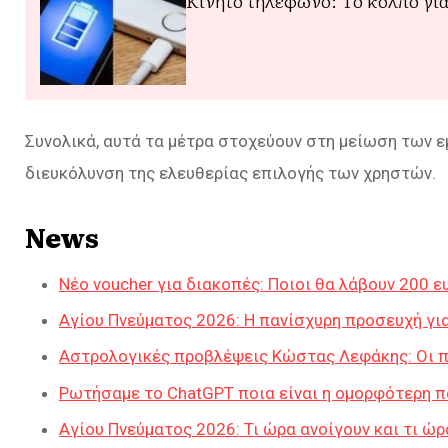
Κινητό τηλέφωνο: Το κόλπο για
Συνολικά, αυτά τα μέτρα στοχεύουν στη μείωση των 
διευκόλυνση της ελευθερίας επιλογής των χρηστών.
News
Νέο voucher για διακοπές: Ποιοι θα λάβουν 200 ε
Αγίου Πνεύματος 2026: Η πανίσχυρη προσευχή για
Αστρολογικές προβλέψεις Κώστας Λεφάκης: Οι πι
Ρωτήσαμε το ChatGPT ποια είναι η ομορφότερη π
Αγίου Πνεύματος 2026: Τι ώρα ανοίγουν και τι ώ