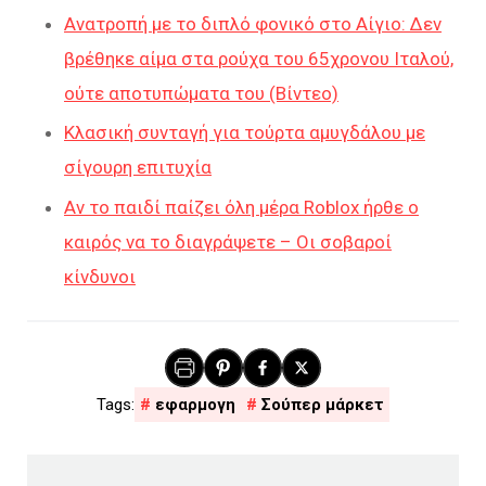
Ανατροπή με το διπλό φονικό στο Αίγιο: Δεν
βρέθηκε αίμα στα ρούχα του 65χρονου Ιταλού,
ούτε αποτυπώματα του (Βίντεο)
Κλασική συνταγή για τούρτα αμυγδάλου με
σίγουρη επιτυχία
Αν το παιδί παίζει όλη μέρα Roblox ήρθε ο
καιρός να το διαγράψετε – Οι σοβαροί
κίνδυνοι
εφαρμογη
Σούπερ μάρκετ