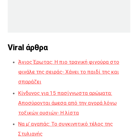
Viral άρθρα
Άγιος Έρωτας: Η πιο τραγική φιγούρα στο
φινάλε της σειράς- Χάνει το παιδί της και
σπαράζει
Κίνδυνος για 15 πασίγνωστα αρώματα:
Αποσύρονται άμεσα από την αγορά λόγω
τοξικών ουσιών- Η λίστα
Να μ’ αγαπάς: Το συγκινητικό τέλος της
Στυλιανής