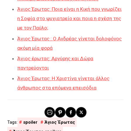
Άγιος Έρωτας: Ποια είναι η Κική που γνωρίζει
η Σοφία στο ψυχιατρείο και ποια η σχέση της
με τον Παύλο;
Άγιος Έρωτας : Ο Ανδρέας γίνεται δολοφόνος
ακόμη μία φορά
Άγιος έρωτας: Αργύρης και Δώρα
παντρεύονται
Άγιος Έρωτας: Η Χριστίνα γίνεται άλλος
άνθρωπος στα επόμενα επεισόδια
spoiler
Άγιος Έρωτας