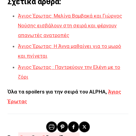
Σχετικά άρθρα:
Άγιος Έρωτας: Μελίνα Βαμβακά και Γιώργος
Νούσης εισβάλουν στη σειρά και φέρνουν
απανωτές ανατροπές
Άγιος Έρωτας: Η Άννα μαθαίνει για το μωρό
και πνίγεται
Άγιος Έρωτας : Παντρεύουν την Ελένη με το
ζόρι
Όλα τα spoilers για την σειρά του ALPHA,
Άγιος
Έρωτας