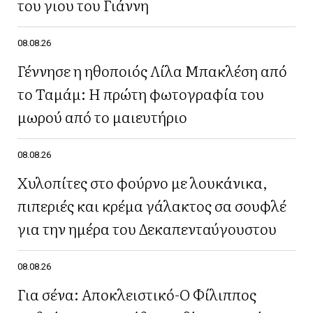
του γιου του Γιάννη
08.08.26
Γέννησε η ηθοποιός Λίλα Μπακλέση από
το Ταμάμ: Η πρώτη φωτογραφία του
μωρού από το μαιευτήριο
08.08.26
Χυλοπίτες στο φούρνο με λουκάνικα,
πιπεριές και κρέμα γάλακτος σα σουφλέ
για την ημέρα του Δεκαπενταύγουστου
08.08.26
Για σένα: Αποκλειστικό-Ο Φίλιππος