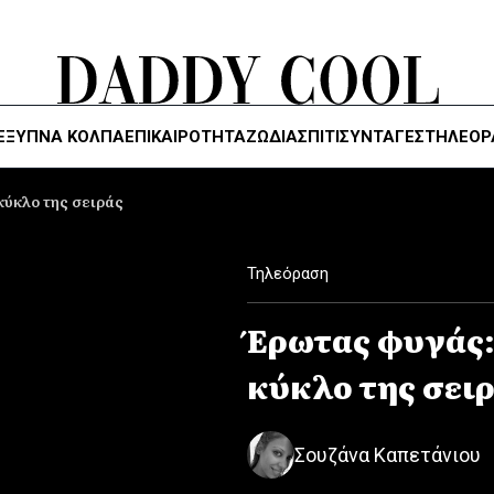
ΈΞΥΠΝΑ ΚΌΛΠΑ
ΕΠΙΚΑΙΡΟΤΗΤΑ
ΖΏΔΙΑ
ΣΠΙΤΙ
ΣΥΝΤΑΓΕΣ
ΤΗΛΕΌΡ
 κύκλο της σειράς
Τηλεόραση
Έρωτας φυγάς: 
κύκλο της σει
Σουζάνα Καπετάνιου