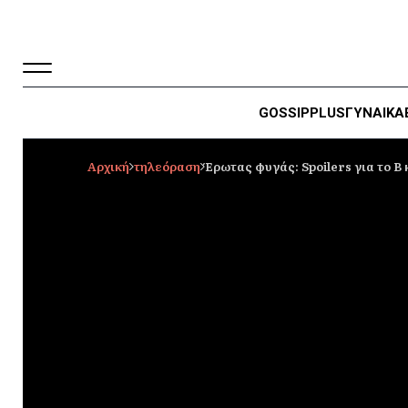
GOSSIP
PLUS
ΓΥΝΑΙΚΑ
Αρχική
τηλεόραση
Έρωτας φυγάς: Spoilers για το Β