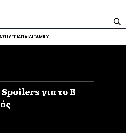
ΑΣΗ
ΥΓΕΊΑ
ΠΑΙΔΙ
FAMILY
Spoilers για το Β
ράς