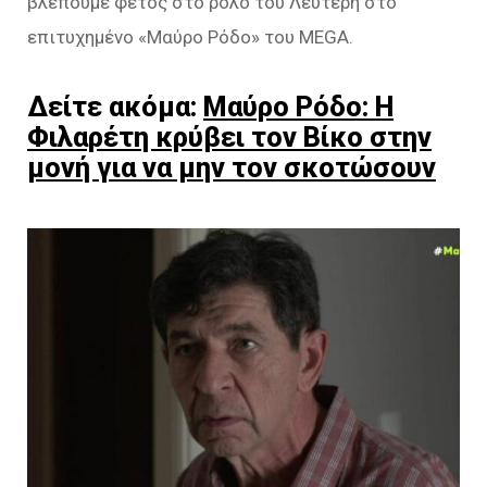
βλέπουμε φέτος στο ρόλο του Λευτέρη στο
επιτυχημένο «Μαύρο Ρόδο» του MEGA.
Δείτε ακόμα:
Μαύρο Ρόδο: Η
Φιλαρέτη κρύβει τον Βίκο στην
μονή για να μην τον σκοτώσουν