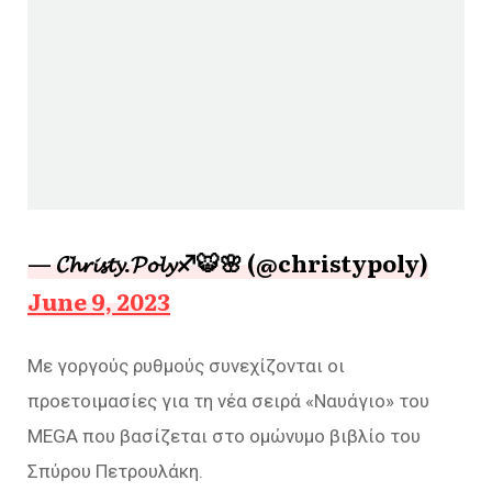
— 𝓒𝓱𝓻𝓲𝓼𝓽𝔂.𝓟𝓸𝓵𝔂♐🐯🌸 (@christypoly)
June 9, 2023
Με γοργούς ρυθμούς συνεχίζονται οι
προετοιμασίες για τη νέα σειρά «Ναυάγιο» του
MEGA που βασίζεται στο ομώνυμο βιβλίο του
Σπύρου Πετρουλάκη.