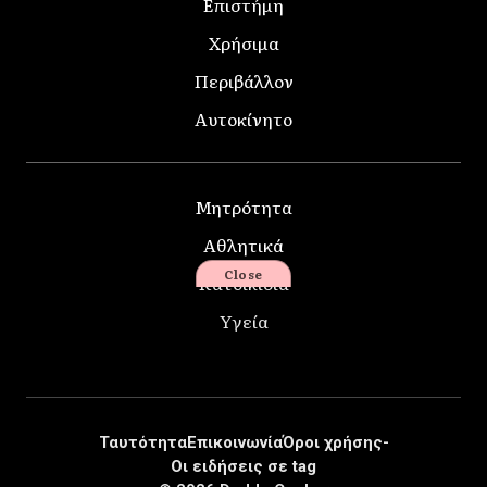
Επιστήμη
Χρήσιμα
Περιβάλλον
Αυτοκίνητο
Μητρότητα
Αθλητικά
Close
Κατοικίδια
Υγεία
Ταυτότητα
Επικοινωνία
Όροι χρήσης-
Οι ειδήσεις σε tag