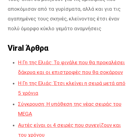
αποκόμισαν από τα γυρίσματα, αλλά και για τις
αγαπημένες τους σκηνές, κλείνοντας έτσι έναν
πολύ όμορφο κύκλο γεμάτο αναμνήσεις
Viral Άρθρα
Η Γη της Ελιάς: Το φινάλε που θα προκαλέσει
δάκρυα και οι επιστροφές που θα σοκάρουν
Η Γη της Ελιάς: Έτσι κλείνει η σειρά μετά από
5 χρόνια
Σύγκρουση: Η υπόθεση της νέας σειράς του
MEGA
Αυτές είναι οι 4 σειρές που συνεχίζουν και
του χρόνου