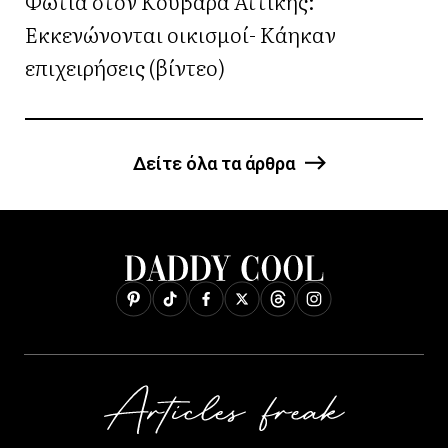
Φωτιά στον Κουβαρά Αττικής:
Εκκενώνονται οικισμοί- Κάηκαν
επιχειρήσεις (βίντεο)
Δείτε όλα τα άρθρα