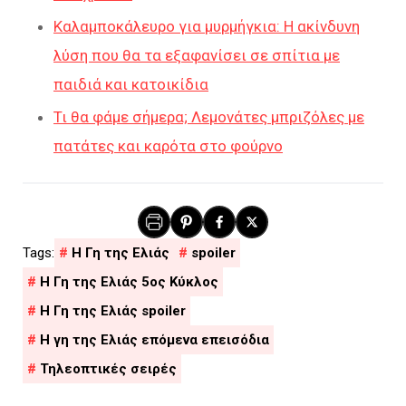
Καλαμποκάλευρο για μυρμήγκια: Η ακίνδυνη
λύση που θα τα εξαφανίσει σε σπίτια με
παιδιά και κατοικίδια
Τι θα φάμε σήμερα; Λεμονάτες μπριζόλες με
πατάτες και καρότα στο φούρνο
H Γη της Ελιάς
spoiler
Η Γη της Ελιάς 5ος Κύκλος
Η Γη της Ελιάς spoiler
Η γη της Ελιάς επόμενα επεισόδια
Τηλεοπτικές σειρές