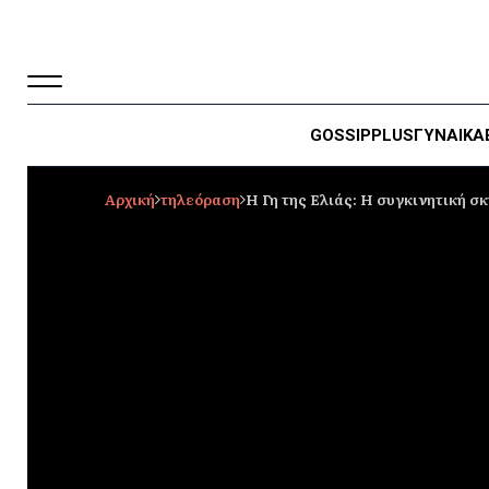
GOSSIP
PLUS
ΓΥΝΑΙΚΑ
Αρχική
τηλεόραση
Η Γη της Ελιάς: Η συγκινητική 