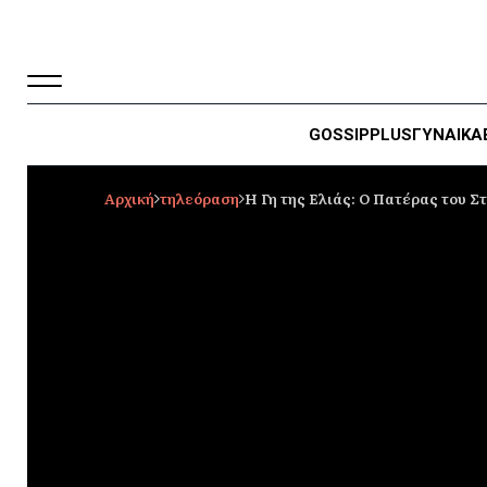
GOSSIP
PLUS
ΓΥΝΑΙΚΑ
Αρχική
τηλεόραση
Η Γη της Ελιάς: Ο Πατέρας του Σ