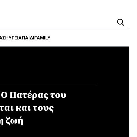
ΑΣΗ
ΥΓΕΊΑ
ΠΑΙΔΙ
FAMILY
: Ο Πατέρας του
αι και τους
η ζωή