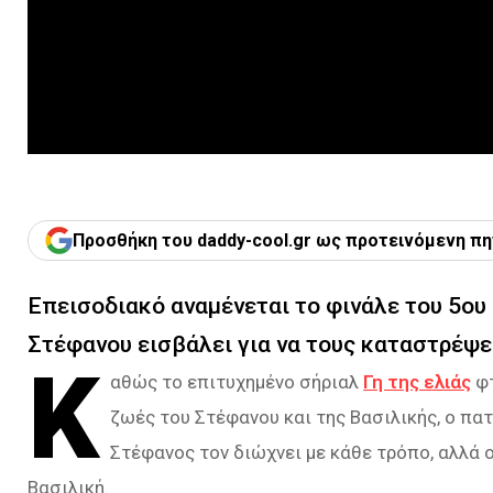
Προσθήκη του daddy-cool.gr ως προτεινόμενη πη
Επεισοδιακό αναμένεται το φινάλε του 5ου
Στέφανου εισβάλει για να τους καταστρέψει
Κ
αθώς το επιτυχημένο σήριαλ
Γη της ελιάς
φτ
ζωές του Στέφανου και της Βασιλικής, ο πα
Στέφανος τον διώχνει με κάθε τρόπο, αλλά 
Βασιλική.