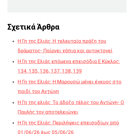
Σχετικά Άρθρα
Η Γη της Ελιάς: Η τελευταία πράξη του
δράματος- Παίρνει χάπια και αυτοκτονεί
Η Γη της Ελιάς επόμενα επεισόδια Ε Κύκλος:
134, 135, 136, 137, 138, 139
Η Γη της Ελιάς: Η Μαρουσώ μένει έγκυος στο
παιδί του Αντώνη
Η Γη της ελιάς: Το άδοξο τέλος του Αντώνη- Ο
Παυλής τον αποτελειώνει
Η Γη της Ελιάς: Περιλήψεις επεισοδίων από
01/06/26 έως 05/06/26