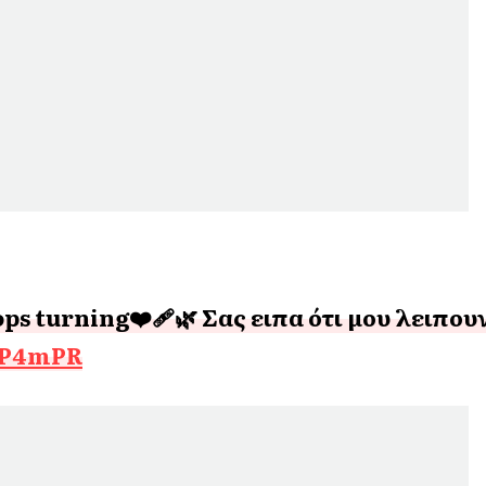
ps turning❤️‍🩹🌿 Σας ειπα ότι μου λειπου
iXP4mPR