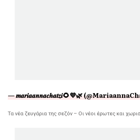
— 𝒎𝒂𝒓𝒊𝒂𝒂𝒏𝒏𝒂𝒄𝒉𝒂𝒕𝒛𝒊🌻💜🌿 (@Mariaanna
Τα νέα ζευγάρια της σεζόν – Οι νέοι έρωτες και χωρ