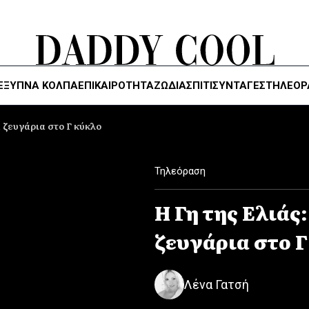
ΈΞΥΠΝΑ ΚΌΛΠΑ
ΕΠΙΚΑΙΡΟΤΗΤΑ
ΖΏΔΙΑ
ΣΠΙΤΙ
ΣΥΝΤΑΓΕΣ
ΤΗΛΕΌΡ
α ζευγάρια στο Γ κύκλο
Τηλεόραση
Η Γη της Ελιάς:
ζευγάρια στο 
Λένα Γατσή