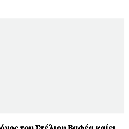
φόνος του Στέλιου Βαφέα καίει