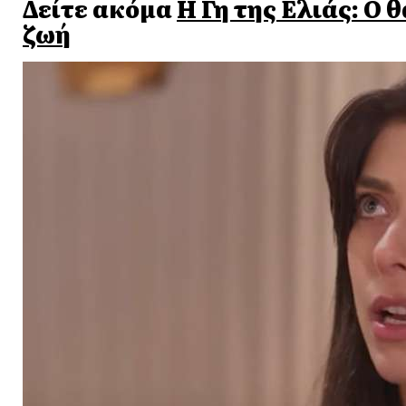
Δείτε ακόμα
Η Γη της Ελιάς: Ο 
ζωή