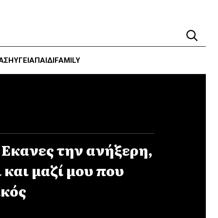
ΑΣΗ
ΥΓΕΊΑ
ΠΑΙΔΙ
FAMILY
: Eκανες την ανήξερη,
 και μαζί μου που
ικός