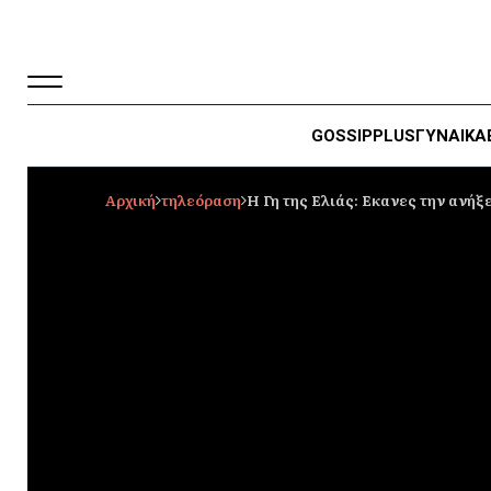
GOSSIP
PLUS
ΓΥΝΑΙΚΑ
Αρχική
τηλεόραση
Η Γη της Ελιάς: Eκανες την ανήξε