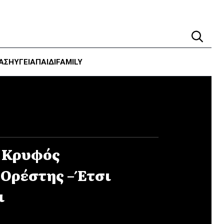
ΑΣΗ
ΥΓΕΊΑ
ΠΑΙΔΙ
FAMILY
: Κρυφός
Ορέστης – Έτσι
ι