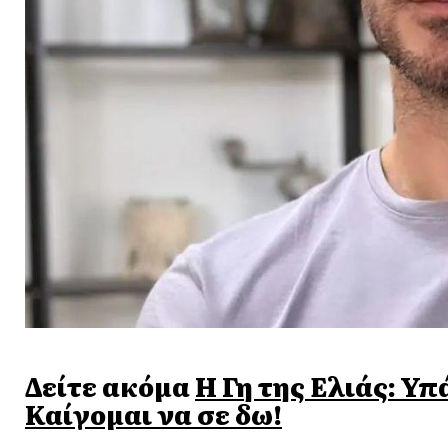
Δείτε ακόμα
Η Γη της Ελιάς: Υπ
Καίγομαι να σε δω!