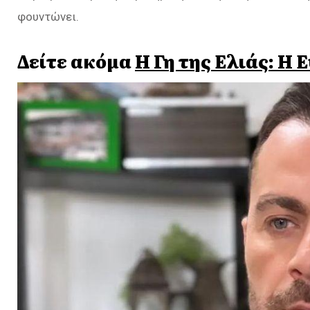
φουντώνει.
Δείτε ακόμα
Η Γη της Ελιάς: Η 