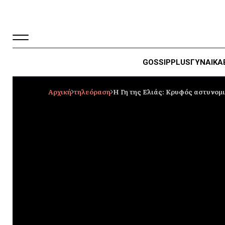
GOSSIP
PLUS
ΓΥΝΑΙΚΑ
Αρχική
τηλεόραση
Η Γη της Ελιάς: Κρυφός αστυνομ