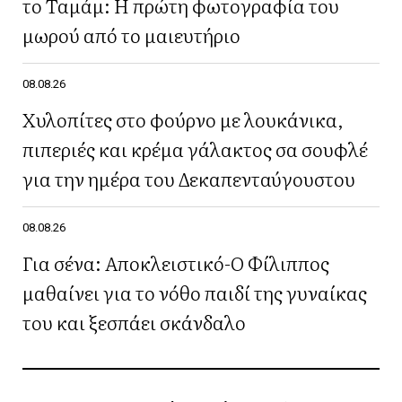
το Ταμάμ: Η πρώτη φωτογραφία του
μωρού από το μαιευτήριο
08.08.26
Χυλοπίτες στο φούρνο με λουκάνικα,
πιπεριές και κρέμα γάλακτος σα σουφλέ
για την ημέρα του Δεκαπενταύγουστου
08.08.26
Για σένα: Αποκλειστικό-Ο Φίλιππος
μαθαίνει για το νόθο παιδί της γυναίκας
του και ξεσπάει σκάνδαλο