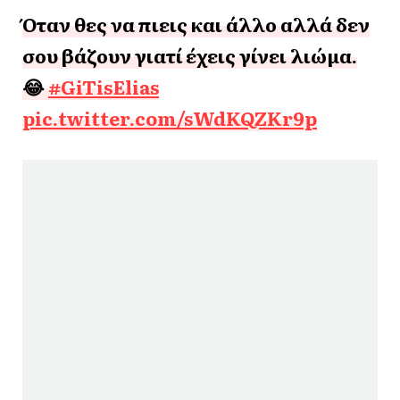
Όταν θες να πιεις και άλλο αλλά δεν
σου βάζουν γιατί έχεις γίνει λιώμα.
😂
#GiTisElias
pic.twitter.com/sWdKQZKr9p