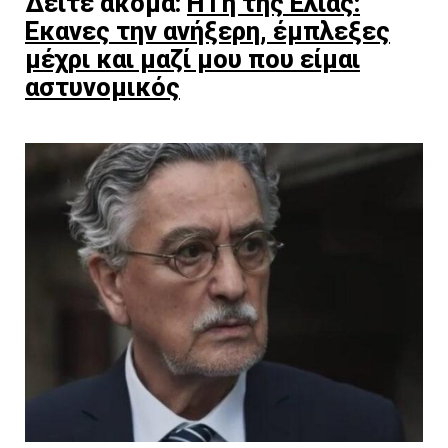
Δείτε ακόμα:
Η Γη της Ελιάς:
Eκανες την ανήξερη, έμπλεξες
μέχρι και μαζί μου που είμαι
αστυνομικός