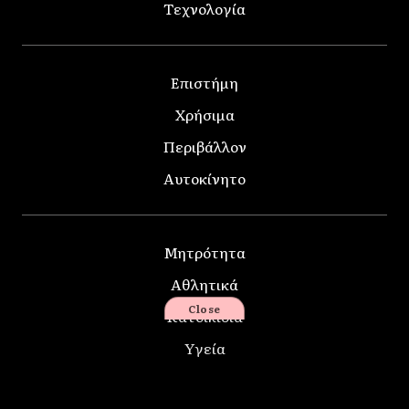
Τεχνολογία
Επιστήμη
Χρήσιμα
Περιβάλλον
Αυτοκίνητο
Μητρότητα
Αθλητικά
Close
Κατοικίδια
Υγεία