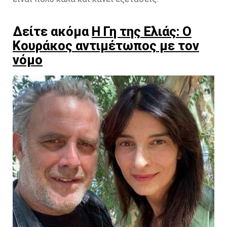
Δείτε ακόμα
Η Γη της Ελιάς: Ο
Κουράκος αντιμέτωπος με τον
νόμο