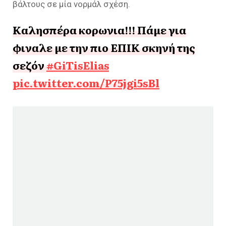
βάλτους σε μία νορμάλ σχέση.
Καλησπέρα κορωνια!!! Πάμε για
φιναλε με την πιο ΕΠΙΚ σκηνή της
σεζόν
#GiTisElias
pic.twitter.com/P75jgi5sBl