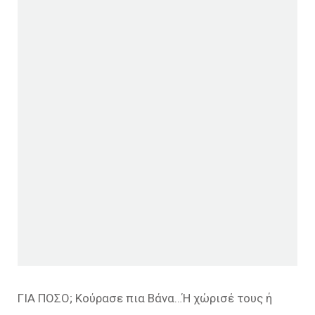
ΓΙΑ ΠΟΣΟ; Κούρασε πια Βάνα…Ή χώρισέ τους ή