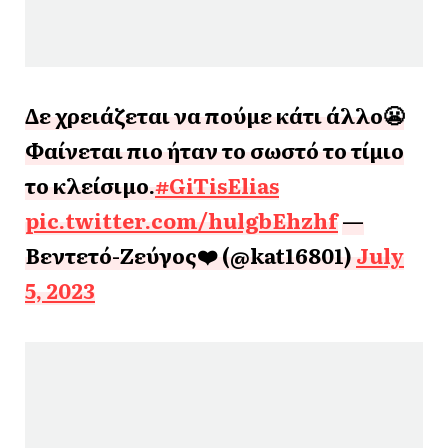
Δε χρειάζεται να πούμε κάτι άλλο😬
Φαίνεται πιο ήταν το σωστό το τίμιο
το κλείσιμο.
#GiTisElias
pic.twitter.com/hulgbEhzhf
—
Βεντετό-Ζεύγος❤️ (@kat16801)
July
5, 2023