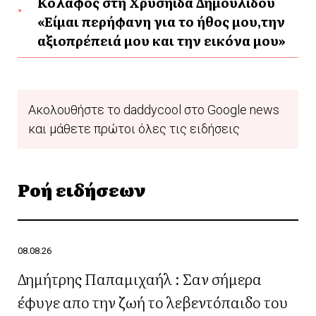
Κόλαφος στη Χρυσηίδα Δημουλίδου
«Είμαι περήφανη για το ήθος μου,την
αξιοπρέπειά μου και την εικόνα μου»
Ακολουθήστε το daddycool στο Google news
και μάθετε πρώτοι όλες τις ειδήσεις
Ροή ειδήσεων
08.08.26
Δημήτρης Παπαμιχαήλ : Σαν σήμερα
έφυγε απο την ζωή το λεβεντόπαιδο του