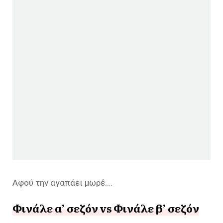
Αφού την αγαπάει μωρέ….
Φινάλε α’ σεζόν vs Φινάλε β’ σεζόν