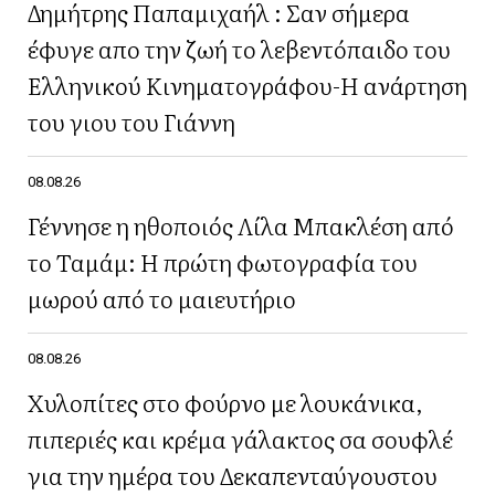
Δημήτρης Παπαμιχαήλ : Σαν σήμερα
έφυγε απο την ζωή το λεβεντόπαιδο του
Ελληνικού Κινηματογράφου-Η ανάρτηση
του γιου του Γιάννη
08.08.26
Γέννησε η ηθοποιός Λίλα Μπακλέση από
το Ταμάμ: Η πρώτη φωτογραφία του
μωρού από το μαιευτήριο
08.08.26
Χυλοπίτες στο φούρνο με λουκάνικα,
πιπεριές και κρέμα γάλακτος σα σουφλέ
για την ημέρα του Δεκαπενταύγουστου