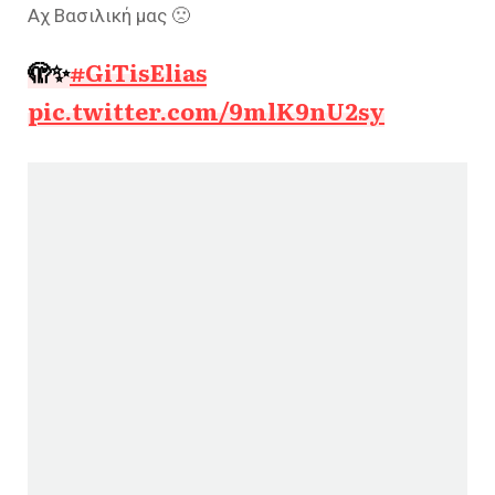
Αχ Βασιλική μας 🙁
🫣✨
#GiTisElias
pic.twitter.com/9mlK9nU2sy