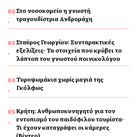
Στο νοσοκομείο η γνωστή
τραγουδίστρια Ανδρομάχη
Σταύρος Γεωργίου: Συνταρακτικές
εξελίξεις- Τα στοιχεία που κρύβει το
λάπτοπ του γνωστού ποινικολόγου
Τυροψωμάκια χωρίς μαγιά της
Γκόλφως
Κρήτη: Ανθρωποκυνηγητό για τον
εντοπισμό του παιδόφιλου τουρίστα-
Τι έχουν καταγράψει οι κάμερες
(Βίντεο)