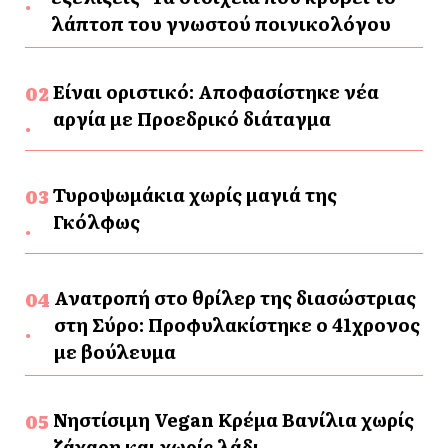
λάπτοπ του γνωστού ποινικολόγου
Είναι οριστικό: Αποφασίστηκε νέα
αργία με Προεδρικό διάταγμα
Τυροψωμάκια χωρίς μαγιά της
Γκόλφως
Ανατροπή στο θρίλερ της διασώστριας
στη Σύρο: Προφυλακίστηκε ο 41χρονος
με βούλευμα
Νηστίσιμη Vegan Κρέμα Βανίλια χωρίς
ζάχαρη και χωρίς λάδι