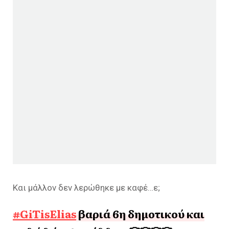
Και μάλλον δεν λερώθηκε με καφέ…ε;
#GiTisElias
βαριά 6η δημοτικού και