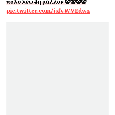
πολύ λέω 4η μάλλον 🤡🤡🤡🤡
pic.twitter.com/isfvWVEdwz