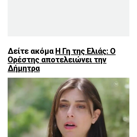
Δείτε ακόμα
Η Γη της Ελιάς: Ο
Ορέστης αποτελειώνει την
Δήμητρα