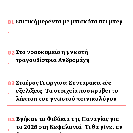
Σπιτική μερέντα με μπισκότα πτι μπερ
Στο νοσοκομείο η γνωστή
τραγουδίστρια Ανδρομάχη
Σταύρος Γεωργίου: Συνταρακτικές
εξελίξεις- Τα στοιχεία που κρύβει το
λάπτοπ του γνωστού ποινικολόγου
Βγήκαν τα Φιδάκια της Παναγίας για
το 2026 στη Κεφαλονιά- Τι θα γίνει αν