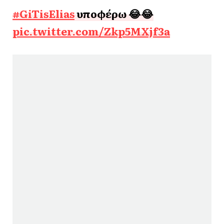
#GiTisElias
υποφέρω 😂😂
pic.twitter.com/Zkp5MXjf3a