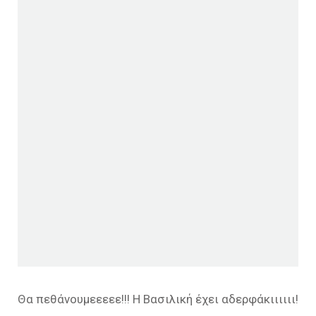
Θα πεθάνουμεεεεε!!! Η Βασιλική έχει αδερφάκιιιιιι!