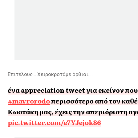
Επιτέλους… Χειροκροτάμε όρθιοι….
ένα appreciation tweet για εκείνον πο
#mavrorodo
περισσότερο από τον καθέ
Κωστάκη μας, έχεις την απεριόριστη αγ
pic.twitter.com/e7YJejok86