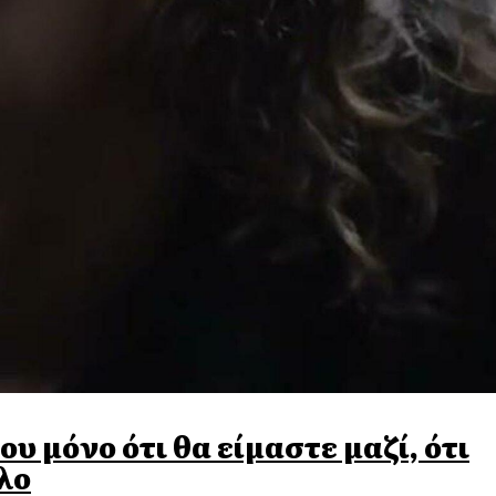
υ μόνο ότι θα είμαστε μαζί, ότι
λλο