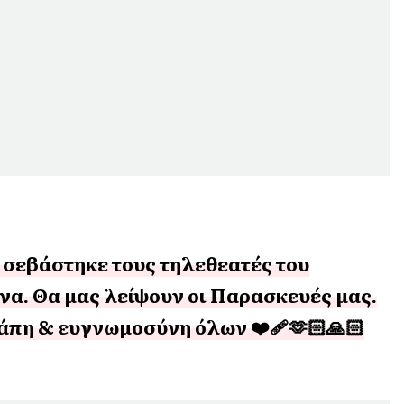
υ σεβάστηκε τους τηλεθεατές του
να. Θα μας λείψουν οι Παρασκευές μας.
άπη & ευγνωμοσύνη όλων ❤️‍🩹🫶🏻🙏🏻