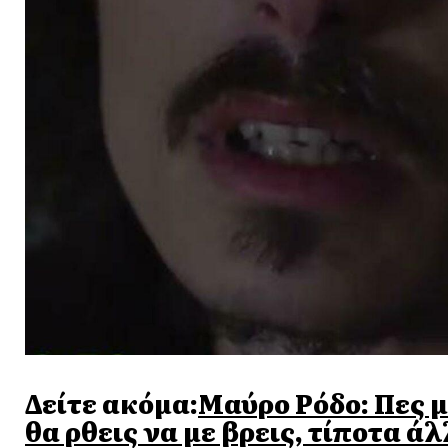
Δείτε ακόμα:
Μαύρο Ρόδο: Πες μο
θα ρθεις να με βρεις, τίποτα ά