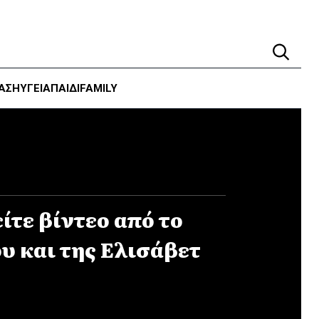
ΑΣΗ
ΥΓΕΊΑ
ΠΑΙΔΙ
FAMILY
ίτε βίντεο από το
υ και της Ελισάβετ