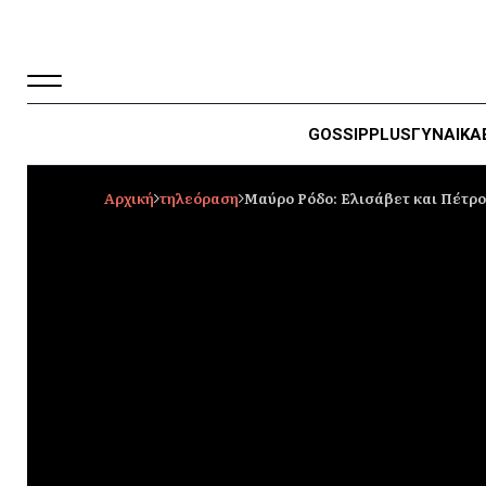
GOSSIP
PLUS
ΓΥΝΑΙΚΑ
Αρχική
τηλεόραση
Μαύρο Ρόδο: Ελισάβετ και Πέτρος