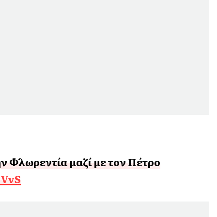
ην Φλωρεντία μαζί με τον Πέτρο
ZVvS