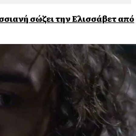
σσιανή σώζει την Ελισσάβετ από