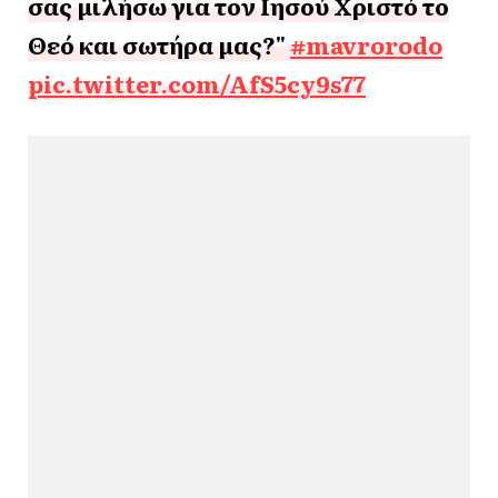
σας μιλήσω για τον Ιησού Χριστό το
Θεό και σωτήρα μας?"
#mavrorodo
pic.twitter.com/AfS5cy9s77