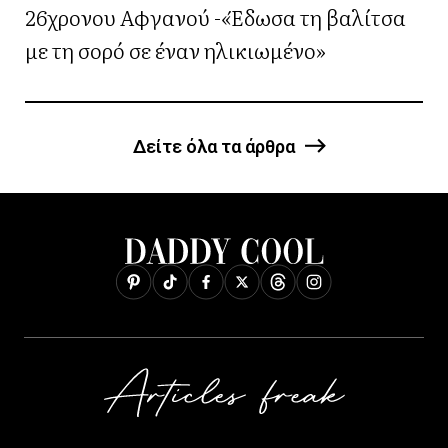
26χρονου Αφγανού -«Έδωσα τη βαλίτσα
με τη σορό σε έναν ηλικιωμένο»
Δείτε όλα τα άρθρα