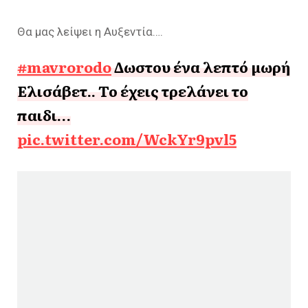
Θα μας λείψει η Αυξεντία….
#mavrorodo
Δωστου ένα λεπτό μωρή
Ελισάβετ.. Το έχεις τρελάνει το
παιδι…
pic.twitter.com/WckYr9pvl5