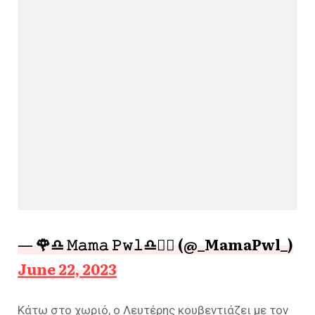
— 🌹♎ 𝙼𝚊𝚖𝚊 𝙿𝚠𝚕♎🧘‍♂️ (@_MamaPwl_)
June 22, 2023
Κάτω στο χωριό, ο Λευτέρης κουβεντιάζει με τον