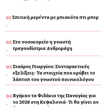
Σπιτική μερέντα με μπισκότα πτι μπερ
Στο νοσοκομείο η γνωστή
τραγουδίστρια Ανδρομάχη
Σταύρος Γεωργίου: Συνταρακτικές
εξελίξεις- Τα στοιχεία που κρύβει το
λάπτοπ του γνωστού ποινικολόγου
Βγήκαν τα Φιδάκια της Παναγίας για
το 2026 στη Κεφαλονιά- Τι θα γίνει αν