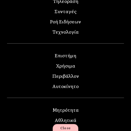
Τηλεοράση
Συνταγές
Ροή Ειδήσεων
Τεχνολογία
Επιστήμη
Χρήσιμα
Περιβάλλον
Αυτοκίνητο
Μητρότητα
Αθλητικά
Close
Κατοικίδια