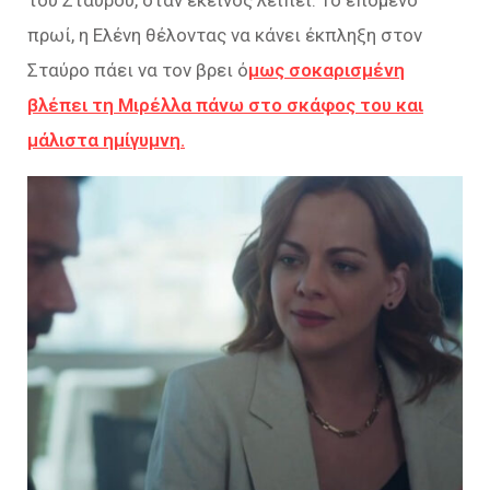
του Σταύρου, όταν εκείνος λείπει. Το επόμενο
πρωί, η Ελένη θέλοντας να κάνει έκπληξη στον
Σταύρο πάει να τον βρει ό
μως σοκαρισμένη
βλέπει τη Μιρέλλα πάνω στο σκάφος του και
μάλιστα ημίγυμνη.