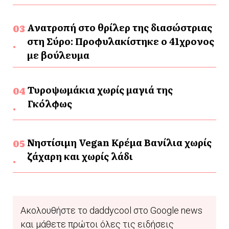
Ανατροπή στο θρίλερ της διασώστριας
στη Σύρο: Προφυλακίστηκε ο 41χρονος
με βούλευμα
Τυροψωμάκια χωρίς μαγιά της
Γκόλφως
Νηστίσιμη Vegan Κρέμα Βανίλια χωρίς
ζάχαρη και χωρίς λάδι
Ακολουθήστε το daddycool στο Google news
και μάθετε πρώτοι όλες τις ειδήσεις