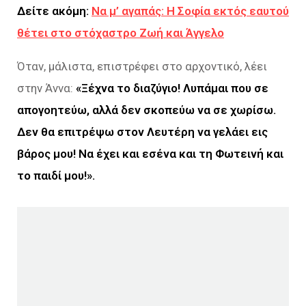
Δείτε ακόμη:
Να μ’ αγαπάς: Η Σοφία εκτός εαυτού
θέτει στο στόχαστρο Ζωή και Άγγελο
Όταν, μάλιστα, επιστρέφει στο αρχοντικό, λέει
στην Άννα:
«Ξέχνα το διαζύγιο! Λυπάμαι που σε
απογοητεύω, αλλά δεν σκοπεύω να σε χωρίσω.
Δεν θα επιτρέψω στον Λευτέρη να γελάει εις
βάρος μου! Να έχει και εσένα και τη Φωτεινή και
το παιδί μου!».