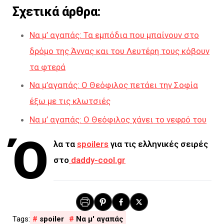
Σχετικά άρθρα:
Να μ’ αγαπάς: Τα εμπόδια που μπαίνουν στο
δρόμο της Άννας και του Λευτέρη τους κόβουν
τα φτερά
Να μ’αγαπάς: Ο Θεόφιλος πετάει την Σοφία
έξω με τις κλωτσιές
Να μ’ αγαπάς: Ο Θεόφιλος χάνει το νεφρό του
Ό
λα τα
spoilers
για τις ελληνικές σειρές
στο
daddy-cool.gr
spoiler
Να μ' αγαπάς