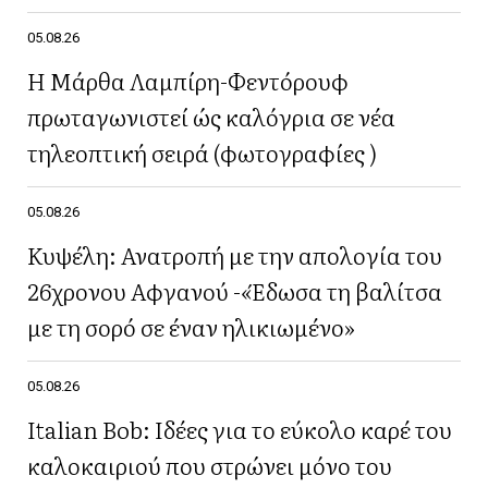
05.08.26
Η Μάρθα Λαμπίρη-Φεντόρουφ
πρωταγωνιστεί ώς καλόγρια σε νέα
τηλεοπτική σειρά (φωτογραφίες )
05.08.26
Κυψέλη: Ανατροπή με την απολογία του
26χρονου Αφγανού -«Έδωσα τη βαλίτσα
με τη σορό σε έναν ηλικιωμένο»
05.08.26
Italian Bob: Ιδέες για το εύκολο καρέ του
καλοκαιριού που στρώνει μόνο του