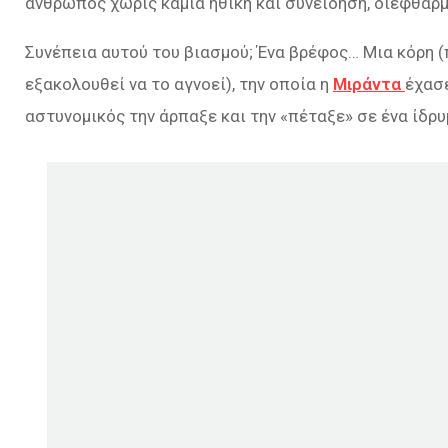
άνθρωπος χωρίς καμία ηθική και συνείδηση, διεφθαρμ
Συνέπεια αυτού του βιασμού; Ένα βρέφος… Μια κόρη (
εξακολουθεί να το αγνοεί), την οποία η
Μιράντα
έχασε
αστυνομικός την άρπαξε και την «πέταξε» σε ένα ίδρ