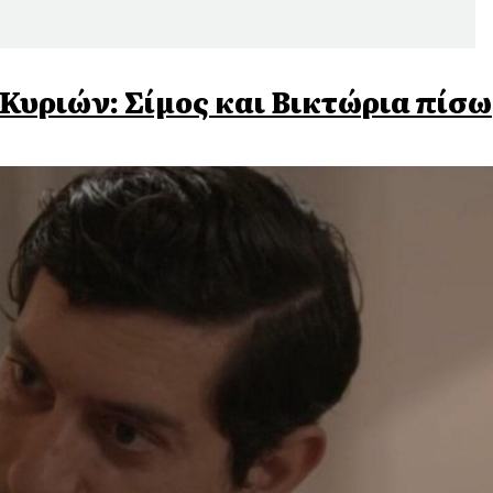
Κυριών: Σίμος και Βικτώρια πίσω