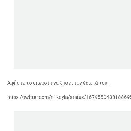
Αφήστε το υπερσίπ να ζήσει τον έρωτά του…
https://twitter.com/n1koyla/status/16795504381886