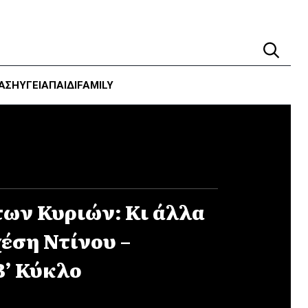
ΑΣΗ
ΥΓΕΊΑ
ΠΑΙΔΙ
FAMILY
των Κυριών: Κι άλλα
έση Ντίνου –
Β’ Κύκλο