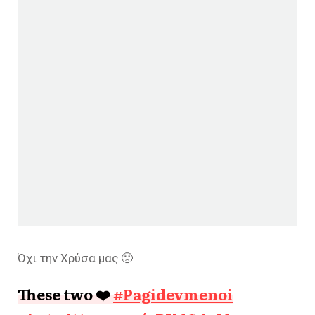
Όχι την Χρύσα μας 🙁
These two ❤️
#Pagidevmenoi