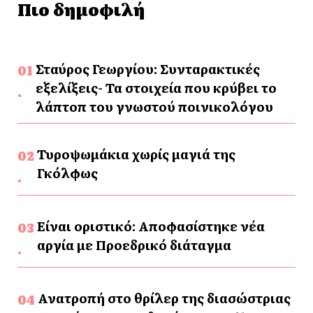
Πιο δημοφιλή
Σταύρος Γεωργίου: Συνταρακτικές
εξελίξεις- Τα στοιχεία που κρύβει το
λάπτοπ του γνωστού ποινικολόγου
Τυροψωμάκια χωρίς μαγιά της
Γκόλφως
Είναι οριστικό: Αποφασίστηκε νέα
αργία με Προεδρικό διάταγμα
Ανατροπή στο θρίλερ της διασώστριας