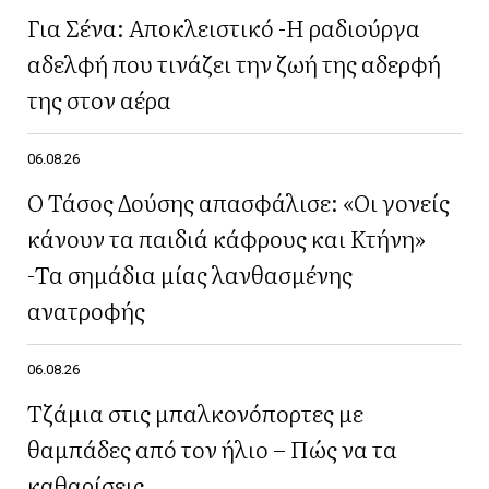
Για Σένα: Αποκλειστικό -Η ραδιούργα
αδελφή που τινάζει την ζωή της αδερφή
της στον αέρα
06.08.26
Ο Τάσος Δούσης απασφάλισε: «Οι γονείς
κάνουν τα παιδιά κάφρους και Κτήνη»
-Τα σημάδια μίας λανθασμένης
ανατροφής
06.08.26
Τζάμια στις μπαλκονόπορτες με
θαμπάδες από τον ήλιο – Πώς να τα
καθαρίσεις