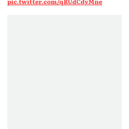
pic.twitter.com/qRUdCdyMne