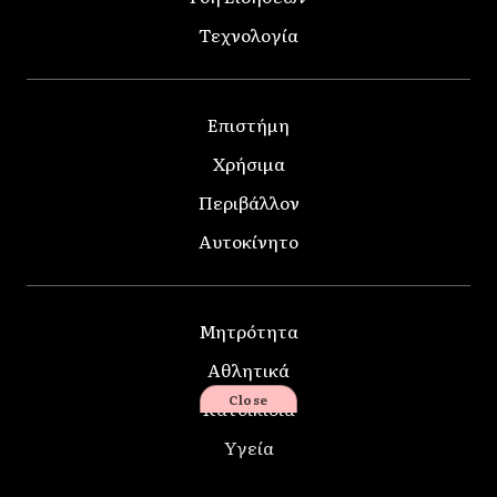
Τεχνολογία
Επιστήμη
Χρήσιμα
Περιβάλλον
Αυτοκίνητο
Μητρότητα
Αθλητικά
Close
Κατοικίδια
Υγεία