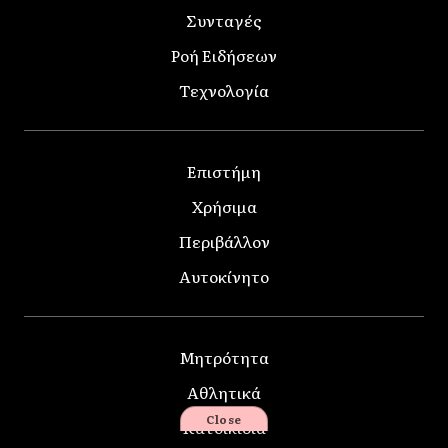
Συνταγές
Ροή Ειδήσεων
Τεχνολογία
Επιστήμη
Χρήσιμα
Περιβάλλον
Αυτοκίνητο
Μητρότητα
Αθλητικά
Close
Κατοικίδια