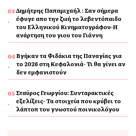
Δημήτρης Παπαμιχαήλ : Σαν σήμερα
έφυγε απο την ζωή το λεβεντόπαιδο
του Ελληνικού Κινηματογράφου-Η
ανάρτηση του γιου του Γιάννη
Βγήκαν τα Φιδάκια της Παναγίας για
το 2026 στη Κεφαλονιά- Τι θα γίνει αν
δεν εμφανιστούν
Σταύρος Γεωργίου: Συνταρακτικές
εξελίξεις- Τα στοιχεία που κρύβει το
λάπτοπ του γνωστού ποινικολόγου