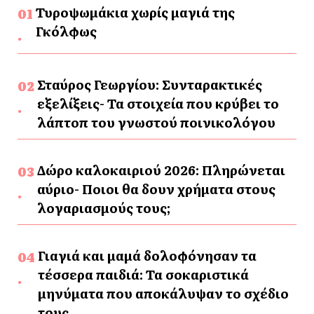
Τυροψωμάκια χωρίς μαγιά της
Γκόλφως
Σταύρος Γεωργίου: Συνταρακτικές
εξελίξεις- Τα στοιχεία που κρύβει το
λάπτοπ του γνωστού ποινικολόγου
Δώρο καλοκαιριού 2026: Πληρώνεται
αύριο- Ποιοι θα δουν χρήματα στους
λογαριασμούς τους;
Γιαγιά και μαμά δολοφόνησαν τα
τέσσερα παιδιά: Τα σοκαριστικά
μηνύματα που αποκάλυψαν το σχέδιο
τους.