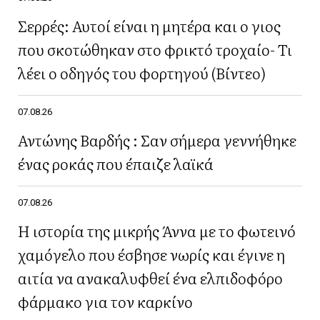
Σερρές: Αυτοί είναι η μητέρα και ο γιος
που σκοτώθηκαν στο φρικτό τροχαίο- Τι
λέει ο οδηγός του φορτηγού (Βίντεο)
07.08.26
Αντώνης Βαρδής : Σαν σήμερα γεννήθηκε
ένας ροκάς που έπαιζε λαϊκά
07.08.26
Η ιστορία της μικρής Άννα με το φωτεινό
χαμόγελο που έσβησε νωρίς και έγινε η
αιτία να ανακαλυφθεί ένα ελπιδοφόρο
φάρμακο για τον καρκίνο