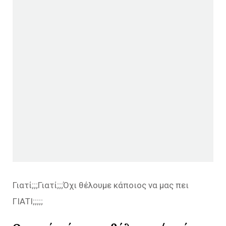
Γιατί;;;Γιατί;;;Όχι θέλουμε κάποιος να μας πει
ΓΙΑΤΙ;;;;;