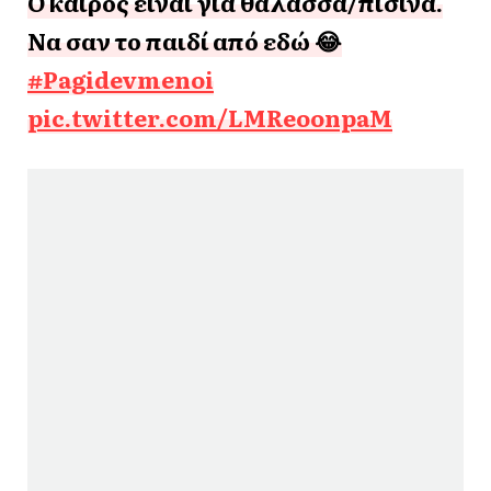
Ο καιρός είναι για θάλασσα/πισίνα.
Να σαν το παιδί από εδώ 😂
#Pagidevmenoi
pic.twitter.com/LMReoonpaM