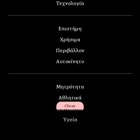
Τεχνολογία
Επιστήμη
Χρήσιμα
Περιβάλλον
Αυτοκίνητο
Μητρότητα
Αθλητικά
Close
Κατοικίδια
Υγεία