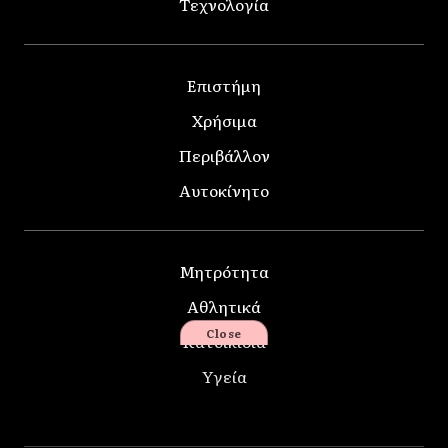
Τεχνολογία
Επιστήμη
Χρήσιμα
Περιβάλλον
Αυτοκίνητο
Μητρότητα
Αθλητικά
Close
Κατοικίδια
Υγεία