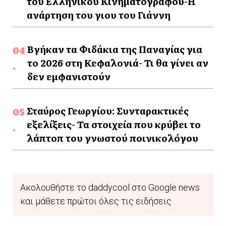
του Ελληνικού Κινηματογράφου-Η
ανάρτηση του γιου του Γιάννη
Βγήκαν τα Φιδάκια της Παναγίας για
το 2026 στη Κεφαλονιά- Τι θα γίνει αν
δεν εμφανιστούν
Σταύρος Γεωργίου: Συνταρακτικές
εξελίξεις- Τα στοιχεία που κρύβει το
λάπτοπ του γνωστού ποινικολόγου
Ακολουθήστε το daddycool στο Google news
και μάθετε πρώτοι όλες τις ειδήσεις