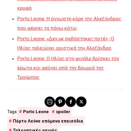
κρυφά
Porto Leone: Η άγνωστη κόρη της Αλεξάνδρας
που φέρνει τα πάνω κάτω
Porto Leone: «Δεν με σεβάστηκες ποτέ» -Ο
Ηλίας τελειώνει οριστικά την Αλεξάνδρα
Porto Leone: Ο Ηλίας στο φινάλε βρίσκει τον
έρωτα και φεύγει από την βρωμιά της
Τρούμπας
Porto Leone
spoiler
Πόρτο Λεόνε επόμενα επεισόδια
Τηλεοπτικές σειρές