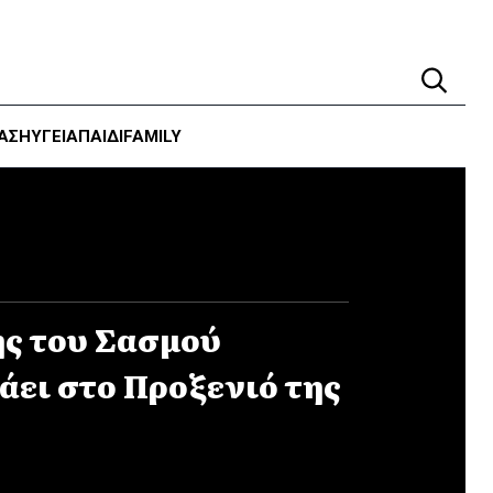
ΑΣΗ
ΥΓΕΊΑ
ΠΑΙΔΙ
FAMILY
ς του Σασμού
άει στο Προξενιό της