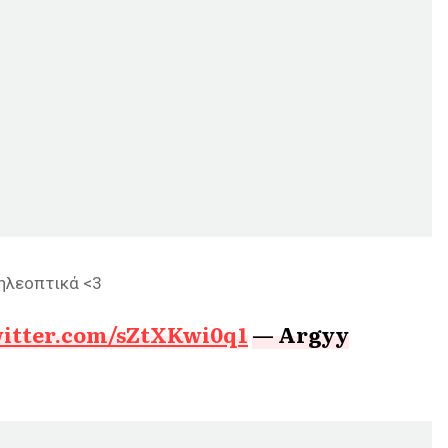
ηλεοπτικά <3
witter.com/sZtXKwi0q1
— Argyy