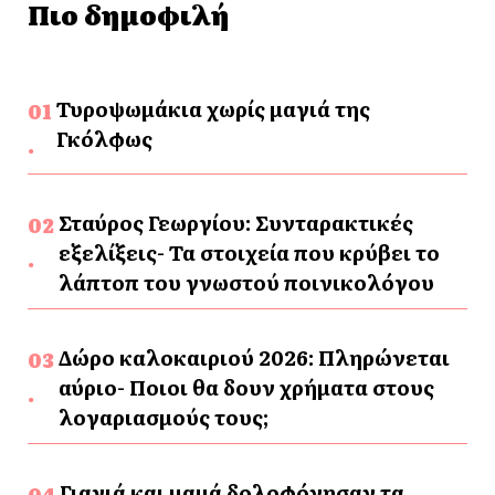
Πιο δημοφιλή
Τυροψωμάκια χωρίς μαγιά της
Γκόλφως
Σταύρος Γεωργίου: Συνταρακτικές
εξελίξεις- Τα στοιχεία που κρύβει το
λάπτοπ του γνωστού ποινικολόγου
Δώρο καλοκαιριού 2026: Πληρώνεται
αύριο- Ποιοι θα δουν χρήματα στους
λογαριασμούς τους;
Γιαγιά και μαμά δολοφόνησαν τα