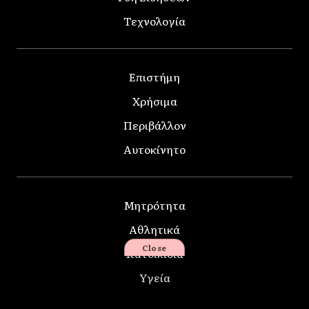
Τεχνολογία
Επιστήμη
Χρήσιμα
Περιβάλλον
Αυτοκίνητο
Μητρότητα
Αθλητικά
Close
Κατοικίδια
Υγεία