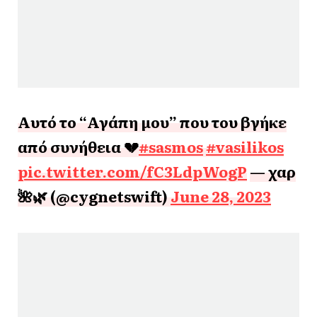
Αυτό το “Αγάπη μου” που του βγήκε
από συνήθεια 💔
#sasmos
#vasilikos
pic.twitter.com/fC3LdpWogP
— χαρ
🌺🌿 (@cygnetswift)
June 28, 2023