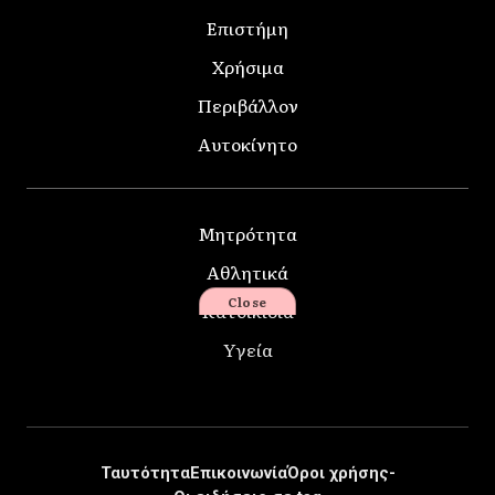
Επιστήμη
Χρήσιμα
Περιβάλλον
Αυτοκίνητο
Μητρότητα
Αθλητικά
Close
Κατοικίδια
Υγεία
Ταυτότητα
Επικοινωνία
Όροι χρήσης-