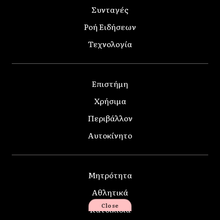
Συνταγές
Ροή Ειδήσεων
Τεχνολογία
Επιστήμη
Χρήσιμα
Περιβάλλον
Αυτοκίνητο
Μητρότητα
Αθλητικά
Close
Κατοικίδια