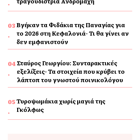
τραγουδίστρια Ανδρομάχη
Βγήκαν τα Φιδάκια της Παναγίας για
το 2026 στη Κεφαλονιά- Τι θα γίνει αν
δεν εμφανιστούν
Σταύρος Γεωργίου: Συνταρακτικές
εξελίξεις- Τα στοιχεία που κρύβει το
λάπτοπ του γνωστού ποινικολόγου
Τυροψωμάκια χωρίς μαγιά της
Γκόλφως