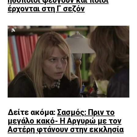
έρχονται στη Γ σεζόν
Δείτε ακόμα:
Σασμός: Πριν το
μεγάλο κακό- Η Αργυρώ με τον
Αστέρη φτάνουν στην εκκλησία