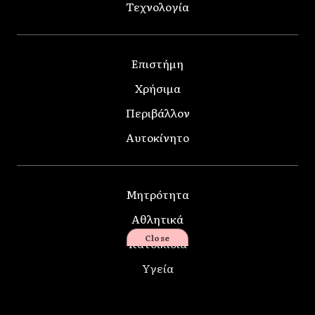
Τεχνολογία
Επιστήμη
Χρήσιμα
Περιβάλλον
Αυτοκίνητο
Μητρότητα
Αθλητικά
Close
Κατοικίδια
Υγεία