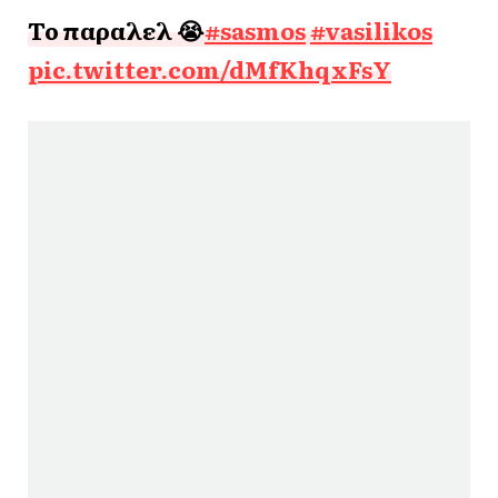
Το παραλελ 😭
#sasmos
#vasilikos
pic.twitter.com/dMfKhqxFsY