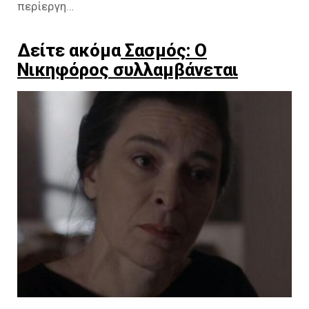
περίεργη…
Δείτε ακόμα
Σασμός: Ο
Νικηφόρος συλλαμβάνεται