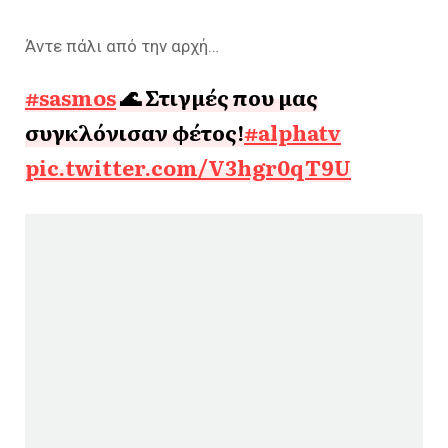
Άντε πάλι από την αρχή…
#sasmos
🌊 Στιγμές που μας
συγκλόνισαν φέτος!
#alphatv
pic.twitter.com/V3hgr0qT9U