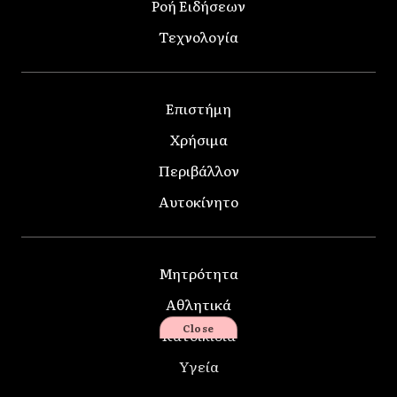
Ροή Ειδήσεων
Τεχνολογία
Επιστήμη
Χρήσιμα
Περιβάλλον
Αυτοκίνητο
Μητρότητα
Αθλητικά
Close
Κατοικίδια
Υγεία