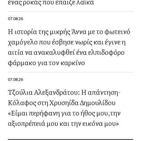
ένας ροκάς που έπαιζε λαϊκά
07.08.26
Η ιστορία της μικρής Άννα με το φωτεινό
χαμόγελο που έσβησε νωρίς και έγινε η
αιτία να ανακαλυφθεί ένα ελπιδοφόρο
φάρμακο για τον καρκίνο
07.08.26
Τζούλια Αλεξανδράτου: Η απάντηση-
Κόλαφος στη Χρυσηίδα Δημουλίδου
«Είμαι περήφανη για το ήθος μου,την
αξιοπρέπειά μου και την εικόνα μου»