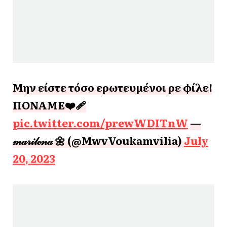
Μην είστε τόσο ερωτευμένοι ρε φίλε!
ΠΟΝΑΜΕ❤️‍🩹
pic.twitter.com/prewWDITnW
—
𝓂𝒶𝓇𝒾𝓁ℯ𝓃𝒶 🌼 (@MwvVoukamvilia)
July
20, 2023