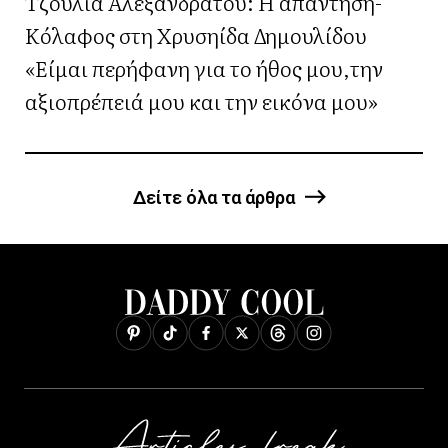
Τζούλια Αλεξανδράτου: Η απάντηση-
Κόλαφος στη Χρυσηίδα Δημουλίδου
«Είμαι περήφανη για το ήθος μου,την
αξιοπρέπειά μου και την εικόνα μου»
Δείτε όλα τα άρθρα