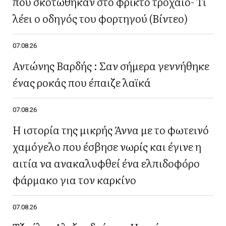
που σκοτώθηκαν στο φρικτό τροχαίο- Τι
λέει ο οδηγός του φορτηγού (Βίντεο)
07.08.26
Αντώνης Βαρδής : Σαν σήμερα γεννήθηκε
ένας ροκάς που έπαιζε λαϊκά
07.08.26
Η ιστορία της μικρής Άννα με το φωτεινό
χαμόγελο που έσβησε νωρίς και έγινε η
αιτία να ανακαλυφθεί ένα ελπιδοφόρο
φάρμακο για τον καρκίνο
07.08.26