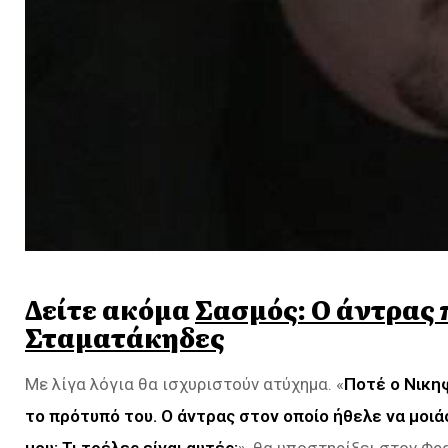
Δείτε ακόμα
Σασμός: Ο άντρας 
Σταματάκηδες
Με λίγα λόγια θα ισχυριστούν ατύχημα. «
Ποτέ ο Νικη
το πρότυπό του. Ο άντρας στον οποίο ήθελε να μοιά
μου; Τι τρέλες είναι αυτές;
», θα υποστηρίξει στον Φρ