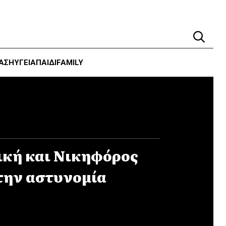
ΑΣΗ
ΥΓΕΊΑ
ΠΑΙΔΙ
FAMILY
ική και Νικηφόρος
την αστυνομία