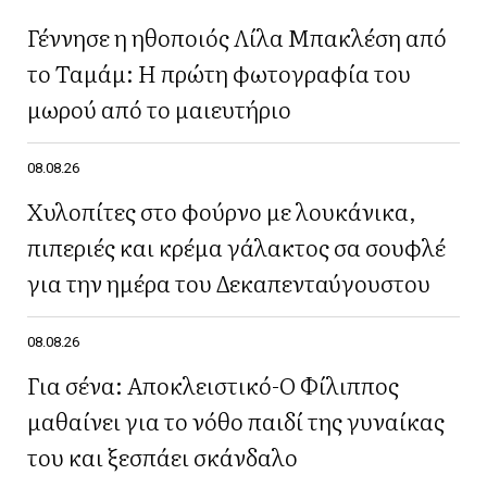
Γέννησε η ηθοποιός Λίλα Μπακλέση από
το Ταμάμ: Η πρώτη φωτογραφία του
μωρού από το μαιευτήριο
08.08.26
Χυλοπίτες στο φούρνο με λουκάνικα,
πιπεριές και κρέμα γάλακτος σα σουφλέ
για την ημέρα του Δεκαπενταύγουστου
08.08.26
Για σένα: Αποκλειστικό-Ο Φίλιππος
μαθαίνει για το νόθο παιδί της γυναίκας
του και ξεσπάει σκάνδαλο