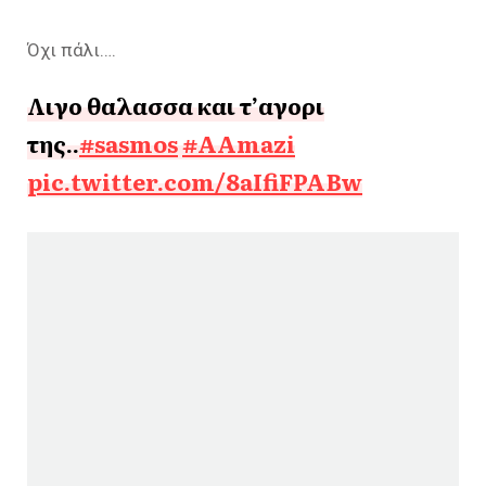
Όχι πάλι….
Λιγο θαλασσα και τ’αγορι
της..
#sasmos
#AAmazi
pic.twitter.com/8aIfiFPABw