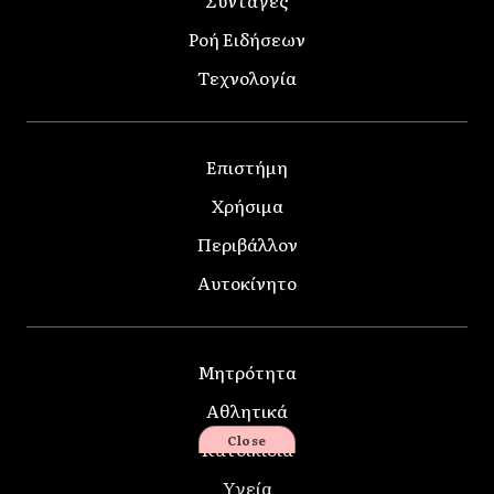
Ροή Ειδήσεων
Τεχνολογία
Επιστήμη
Χρήσιμα
Περιβάλλον
Αυτοκίνητο
Μητρότητα
Αθλητικά
Close
Κατοικίδια
Υγεία